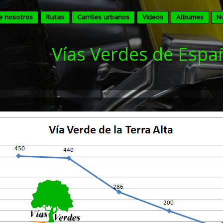
e nosotros
Rutas
Carriles urbanos
Vídeos
Albumes
No
Vías Verdes de Espa