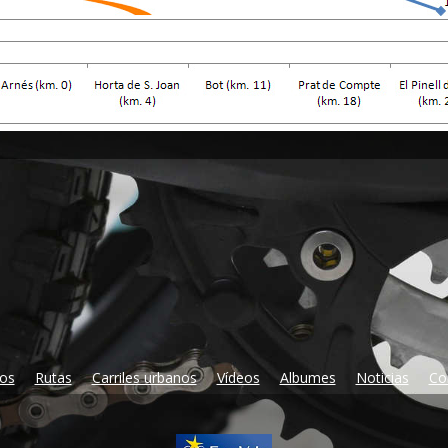
ros
Rutas
Carriles urbanos
Vídeos
Albumes
Noticias
Co