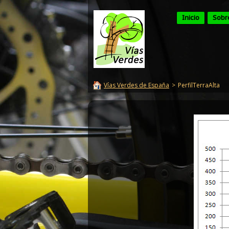
Inicio
Sobr
Vías Verdes de España
>
PerfilTerraAlta